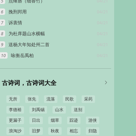
5
04/21
点绛唇（细香竹）
6
04/21
挽刑邦用
7
04/21
诉衷情
8
04/21
为杜庠题山水横幅
9
04/21
送杨大年知处州二首
10
04/21
咏衡岳禹柏
古诗词，古诗词大全

无所
张先
流落
民歌
采药
李德裕
刘禹锡
山水
送别
更漏子
日出
烟草
踪迹
游侠
浪淘沙
旧梦
秋夜
相忘
归隐