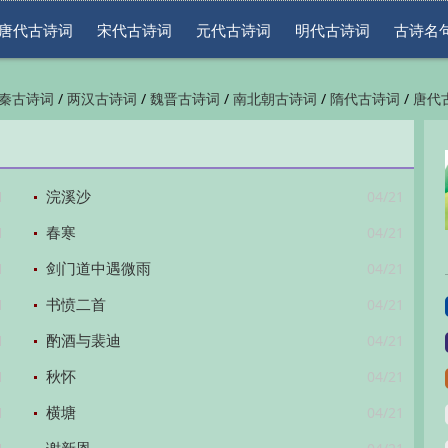
唐代古诗词
宋代古诗词
元代古诗词
明代古诗词
古诗名
/
/
/
/
/
秦古诗词
两汉古诗词
魏晋古诗词
南北朝古诗词
隋代古诗词
唐代
/
/
/
/
/
代古诗词
清代古诗词
近现代古诗词
古诗名句
古诗词鉴赏
古诗下
1
04/21
浣溪沙
1
04/21
春寒
1
04/21
剑门道中遇微雨
1
04/21
书愤二首
1
04/21
酌酒与裴迪
1
04/21
秋怀
1
04/21
横塘