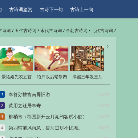
句
古诗词鉴赏
古诗下一句
古诗上一句
/
/
/
/
/
古诗词
五代古诗词
宋代古诗词
金朝古诗词
元代古诗词
/
/
一句
古诗上一句


景祐飨先农五首
绍兴以后蜡祭四
淳熙三年发皇后
十二首
册宝十三首
1
04/21
奉答孙推官南屏旧游
2
04/21
黄用之迁居奉寄
3
04/21
柳梢青（郡圃新开云月湖约客试小舫）
4
04/21
第四铺前风雨急，搭河过尽不忧滩。