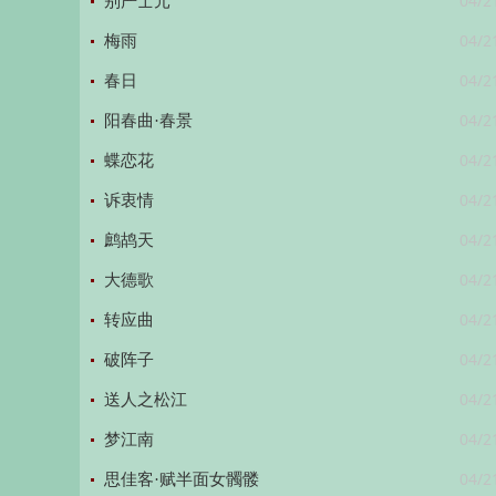
04/2
别严士元
04/2
梅雨
04/2
春日
04/2
阳春曲·春景
04/2
蝶恋花
04/2
诉衷情
04/2
鹧鸪天
04/2
大德歌
04/2
转应曲
04/2
破阵子
04/2
送人之松江
04/2
梦江南
04/2
思佳客·赋半面女髑髅