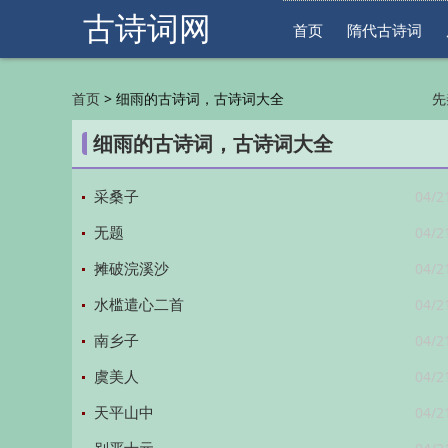
古诗词网
首页
隋代古诗词
>
细雨的古诗词，古诗词大全
首页
先
明
细雨的古诗词，古诗词大全
04/2
采桑子
04/2
无题
04/2
摊破浣溪沙
04/2
水槛遣心二首
04/2
南乡子
04/2
虞美人
04/2
天平山中