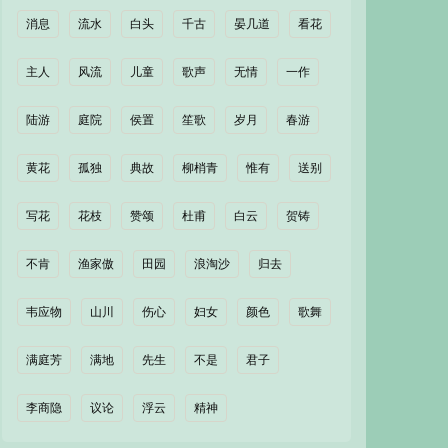
消息
流水
白头
千古
晏几道
看花
主人
风流
儿童
歌声
无情
一作
陆游
庭院
侯置
笙歌
岁月
春游
黄花
孤独
典故
柳梢青
惟有
送别
写花
花枝
赞颂
杜甫
白云
贺铸
不肯
渔家傲
田园
浪淘沙
归去
韦应物
山川
伤心
妇女
颜色
歌舞
满庭芳
满地
先生
不是
君子
李商隐
议论
浮云
精神