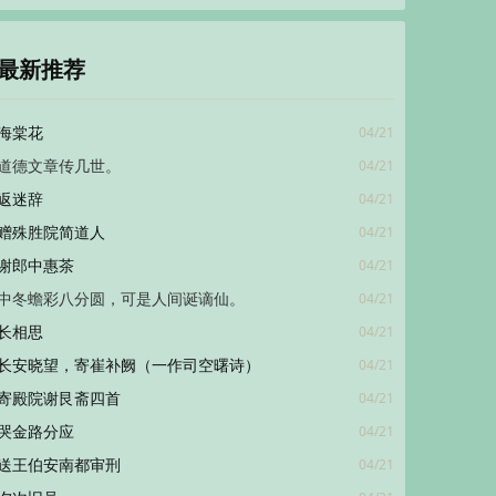
最新推荐
04/21
海棠花
04/21
道德文章传几世。
04/21
返迷辞
04/21
赠殊胜院简道人
04/21
谢郎中惠茶
04/21
中冬蟾彩八分圆，可是人间诞谪仙。
04/21
长相思
04/21
长安晓望，寄崔补阙（一作司空曙诗）
04/21
寄殿院谢艮斋四首
04/21
哭金路分应
04/21
送王伯安南都审刑