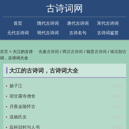
古诗词网
首页
隋代古诗词
唐代古诗词
宋代古诗词
元代古诗词
明代古诗词
古诗名句
古诗词鉴赏
古诗下一句
古诗上一句
>
大江的古诗
/
/
/
首页
先秦古诗词
两汉古诗词
魏晋古诗词
南北朝古
词，古诗词大全
/
/
/
/
诗词
隋代古诗词
唐代古诗词
五代古诗词
宋
/
/
/
代古诗词
金朝古诗词
元代古诗词
明代古诗词
大江的古诗词，古诗词大全
/
/
/
/
清代古诗词
近现代古诗词
古诗名句
古诗词
/
/
/
鉴赏
古诗下一句
古诗上一句

04/21
扬子江
04/21
宿甘露寺僧舍
04/21
月夜金陵怀古
04/21
送杨氏女
04/21
应科目时与人书