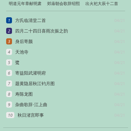
明道元年章献明肃
郊庙朝会歌辞绍熙
出火祀大辰十二首
皇太后朝会十五首
元年恭上寿星圣皇
1
04/21
方氏临清堂二首
太后至尊
2
04/21
四月二十四日喜雨次振之韵
3
04/21
身后寄颜
4
04/21
天池寺
5
04/21
鹭
6
04/21
寄益阳武灌明府
7
04/21
题黄隐居秋江钓月图
8
04/21
寿陈龙图
9
04/21
杂曲歌辞·江上曲
10
04/21
秋日渚宫即事