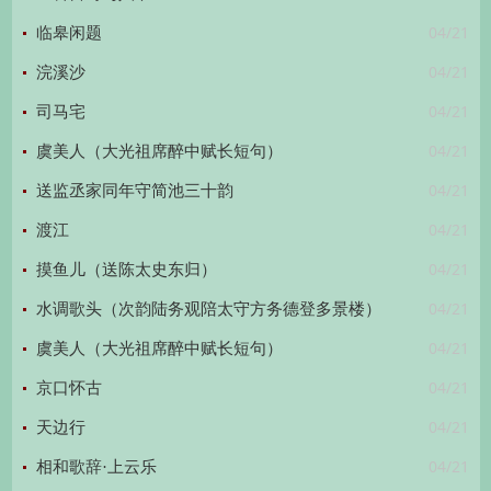
04/21
临皋闲题
04/21
浣溪沙
04/21
司马宅
04/21
虞美人（大光祖席醉中赋长短句）
04/21
送监丞家同年守简池三十韵
04/21
渡江
04/21
摸鱼儿（送陈太史东归）
04/21
水调歌头（次韵陆务观陪太守方务德登多景楼）
04/21
虞美人（大光祖席醉中赋长短句）
04/21
京口怀古
04/21
天边行
04/21
相和歌辞·上云乐