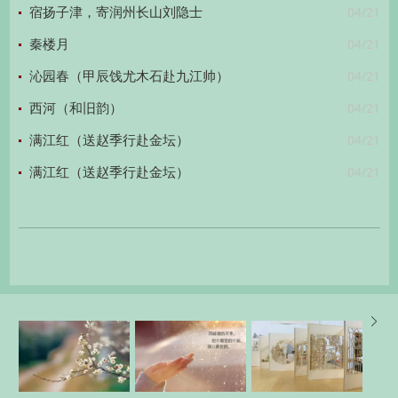
04/21
宿扬子津，寄润州长山刘隐士
04/21
秦楼月
04/21
沁园春（甲辰饯尤木石赴九江帅）
04/21
西河（和旧韵）
04/21
满江红（送赵季行赴金坛）
04/21
满江红（送赵季行赴金坛）
