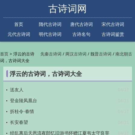
古诗词网
首页
隋代古诗词
唐代古诗词
宋代古诗词
元代古诗词
明代古诗词
古诗名句
古诗词鉴赏
古诗下一句
古诗上一句
>
浮云的古诗
/
/
/
首页
先秦古诗词
两汉古诗词
魏晋古诗词
南北朝古
词，古诗词大全
/
/
/
/
诗词
隋代古诗词
唐代古诗词
五代古诗词
宋
/
/
/
代古诗词
金朝古诗词
元代古诗词
明代古诗词
浮云的古诗词，古诗词大全
/
/
/
/
清代古诗词
近现代古诗词
古诗名句
古诗词
/
/
/
鉴赏
古诗下一句
古诗上一句

04/21
送友人
04/21
登金陵凤凰台
04/21
折桂令·春情
04/21
长安春望
04/21
经乱离后天恩流夜郎忆旧游书怀赠江夏韦太守良宰