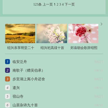
1
123条
上一页
2
3
4
下一页

绍兴亲享明堂二十
绍兴祀高禖十首
郊庙朝会歌辞绍熙
六首
元年恭上寿星圣皇
1
04/21
临安泛舟
太后至尊
2
04/21
南歌子（赠吴伯承）
3
04/21
步至湖上寓小舟还舍
4
04/21
遣兴
5
04/21
宿山寺
6
04/21
山居杂诗九十首