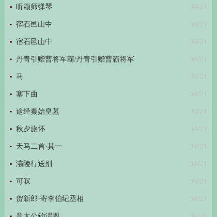
04/21
听颖师弹琴
04/21
宿石邑山中
04/21
宿石邑山中
04/21
丹青引赠曹将军霸/丹青引赠曹霸将军
04/21
马
04/21
塞下曲
04/21
途经秦始皇墓
04/21
秋夕旅怀
04/21
天马二首·其一
04/21
灞陵行送别
04/21
可叹
04/21
贺新郎·寄李伯纪丞相
04/21
题太公钓渭图