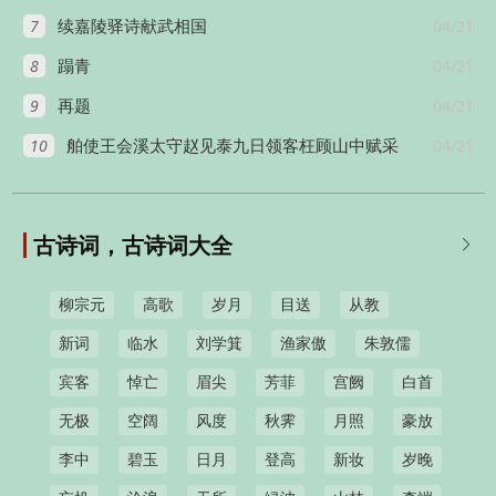
7
04/21
续嘉陵驿诗献武相国
8
04/21
蹋青
9
04/21
再题
10
04/21
舶使王会溪太守赵见泰九日领客枉顾山中赋采
古诗词，古诗词大全

柳宗元
高歌
岁月
目送
从教
新词
临水
刘学箕
渔家傲
朱敦儒
宾客
悼亡
眉尖
芳菲
宫阙
白首
无极
空阔
风度
秋霁
月照
豪放
李中
碧玉
日月
登高
新妆
岁晚