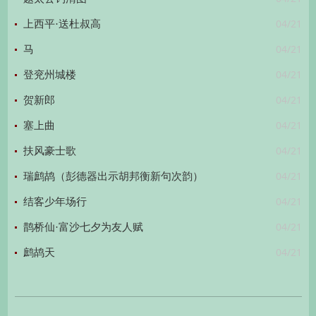
04/21
上西平·送杜叔高
04/21
马
04/21
登兖州城楼
04/21
贺新郎
04/21
塞上曲
04/21
扶风豪士歌
04/21
瑞鹧鸪（彭德器出示胡邦衡新句次韵）
04/21
结客少年场行
04/21
鹊桥仙·富沙七夕为友人赋
04/21
鹧鸪天