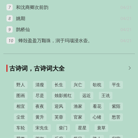
7
04/21
和沈商卿次前韵
8
04/21
姚期
9
04/21
鹊桥仙
10
04/21
蜂殻盈盈万颗珠，润于玛瑙浸水壶。
古诗词，古诗词大全

野人
清瘦
长生
兴亡
欹枕
平生
图画
尽是
烛影摇红
远近
王诜
相宜
夜夜
迎风
渔家
看花
紫陌
尘世
黄升
芙蓉
官家
心绪
愁苦
车轮
宋先生
柴门
星星
衰草