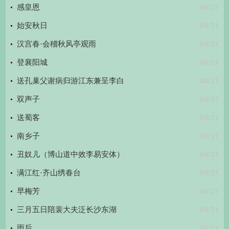
04/21
感皇恩
04/21
始安秋日
04/21
汉宫春·会稽秋风亭观雨
04/21
登襄阳城
04/21
送孔巢父谢病归游江东兼呈李白
04/21
双声子
04/21
送蜀客
04/21
南乡子
04/21
丑奴儿（博山道中效李易安体）
04/21
满江红·齐山绣春台
04/21
早梅芳
04/21
三月五日陪裴大夫泛长沙东湖
04/21
雨后