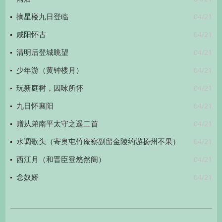
04/21
摘星楼九日登临
04/21
咸阳怀古
04/21
清明后登城眺望
04/21
少年游（黄钟楼月）
04/21
玩新庭树，因咏所怀
04/21
九日怀襄阳
04/21
赠从弟南平太守之遥二首
04/21
水调歌头（寄奥屯竹庵察副留金陵约游扬州不果）
04/21
西江月（和晋臣登悠然阁）
04/21
念奴娇