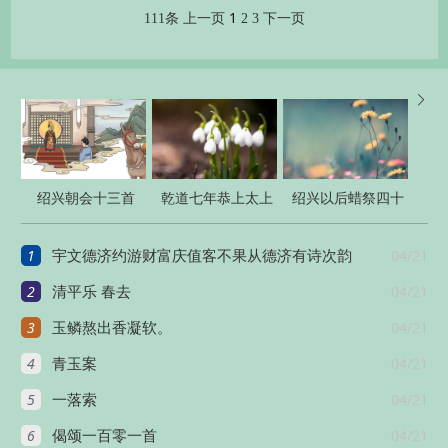
1
111条
上一页
2
3
下一页

绍兴朝会十三首
乾道七年恭上太上
绍兴以后蜡祭四十
皇帝太上皇后尊号
二首
1
04/21
宇文德济约游财富庆值客不果从德济有诗次韵
十一首
2
04/21
清平乐 春去
3
04/21
玉鳞熬出香凝软。
4
04/21
青玉案
5
04/21
一落索
6
04/21
偈颂一百零一首