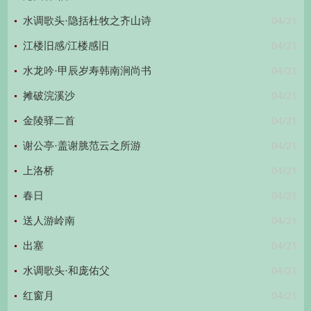
04/21
水调歌头·隐括杜牧之齐山诗
04/21
江楼旧感/江楼感旧
04/21
水龙吟·甲辰岁寿韩南涧尚书
04/21
摊破浣溪沙
04/21
金陵驿二首
04/21
谢公亭·盖谢脁范云之所游
04/21
上洛桥
04/21
春日
04/21
送人游岭南
04/21
出塞
04/21
水调歌头·和庞佑父
04/21
红窗月