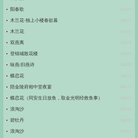
04/21
阳春歌
04/21
木兰花·独上小楼春欲暮
04/21
木兰花
04/21
双燕离
04/21
登锦城散花楼
04/21
咏燕/归燕诗
04/21
蝶恋花
04/21
陪金陵府相中堂夜宴
04/21
蝶恋花（同安生日放鱼，取金光明经救鱼事）
04/21
浪淘沙
04/21
碧牡丹
04/21
浪淘沙