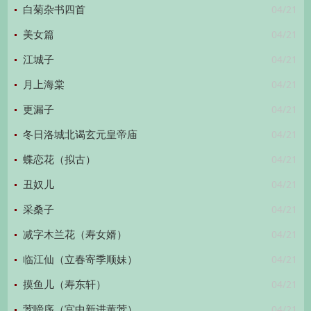
04/21
白菊杂书四首
04/21
美女篇
04/21
江城子
04/21
月上海棠
04/21
更漏子
04/21
冬日洛城北谒玄元皇帝庙
04/21
蝶恋花（拟古）
04/21
丑奴儿
04/21
采桑子
04/21
减字木兰花（寿女婿）
04/21
临江仙（立春寄季顺妹）
04/21
摸鱼儿（寿东轩）
04/21
莺啼序（宫中新进黄莺）