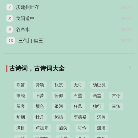
7
04/21
庆建州叶守
8
04/21
戈阳道中
9
04/21
谷帘水
10
04/21
三代门·幽王
古诗词，古诗词大全

吹笛
赞颂
扰扰
无可
杨巨源
缭绕
旧梦
俯仰
石壁
画堂
古今
留客
颜色
银河
狂风
独行
辜负
炉烟
牡丹
悠扬
李德裕
沉吟
满目
卢祖皋
眉尖
可怜
潇湘