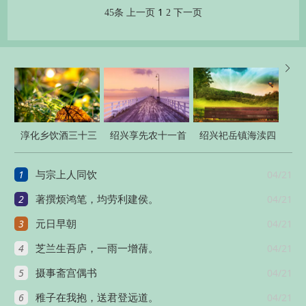
1
45条
上一页
2
下一页

淳化乡饮酒三十三
绍兴享先农十一首
绍兴祀岳镇海渎四
章
十三首
1
04/21
与宗上人同饮
2
04/21
著撰烦鸿笔，均劳利建侯。
3
04/21
元日早朝
4
04/21
芝兰生吾庐，一雨一增蒨。
5
04/21
摄事斋宫偶书
6
04/21
稚子在我抱，送君登远道。