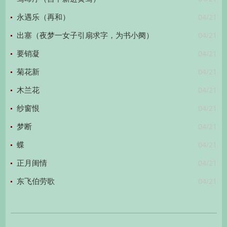
04/21
永遇乐（再和）
04/21
出塞（夜梦一女子引扇求字，为书小阕）
04/21
要销凝
04/21
菊花新
04/21
木兰花
04/21
纱窗恨
04/21
梦断
04/21
蝶
04/21
正月闺情
04/21
东飞伯劳歌