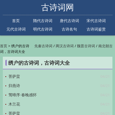
古诗词网
首页
隋代古诗词
唐代古诗词
宋代古诗词
元代古诗词
明代古诗词
古诗名句
古诗词鉴赏
古诗下一句
古诗上一句
>
绣户的古诗
/
/
/
首页
先秦古诗词
两汉古诗词
魏晋古诗词
南北朝古
词，古诗词大全
/
/
/
/
诗词
隋代古诗词
唐代古诗词
五代古诗词
宋
/
/
/
代古诗词
金朝古诗词
元代古诗词
明代古诗词
绣户的古诗词，古诗词大全
/
/
/
/
清代古诗词
近现代古诗词
古诗名句
古诗词
/
/
/
鉴赏
古诗下一句
古诗上一句

04/21
菩萨蛮
04/21
归燕诗
04/21
莺啼序·春晚感怀
04/21
木兰花
04/21
菩萨蛮