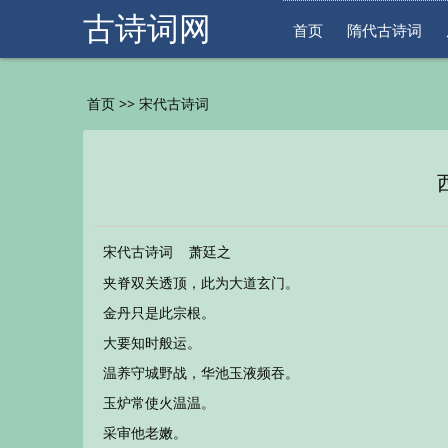
古诗词网
首页
隋代古诗词
>>
首页
宋代古诗词
宋代古诗词
萧廷之
夹脊双关透顶，此为大道玄门。
金丹只是此宗根。
大要知时般运。
温养守城野战，华池玉液频吞。
玉炉常使火温温。
采审他老嫩。