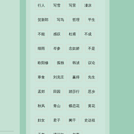
行人
写雪
写景
凄凉
贺新郎
写鸟
哲理
平生
不能
感叹
杜甫
不成
细雨
岑参
念奴娇
不是
欧阳修
孤独
韩淲
议论
寒食
刘克庄
赢得
先生
孟郊
田园
踏莎行
思乡
秋风
青山
蝶恋花
黄花
妇女
君子
阑干
史达祖