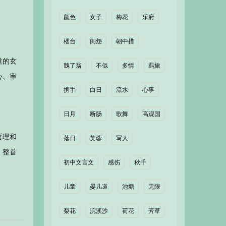
颜色
女子
梅花
乐府
楼台
闺怨
朝中措
道的玄
魏了翁
不似
多情
羁旅
心、审
携手
白日
流水
心事
日月
断肠
歌舞
高观国
哲理和
落日
芙蓉
写人
。整首
初中文言文
感伤
秋千
儿童
晏几道
池塘
无限
梨花
浣溪沙
荷花
芳草