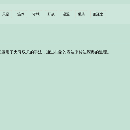
只是
温养
守城
野战
温温
采药
萧廷之
词运用了夹脊双关的手法，通过抽象的表达来传达深奥的道理。