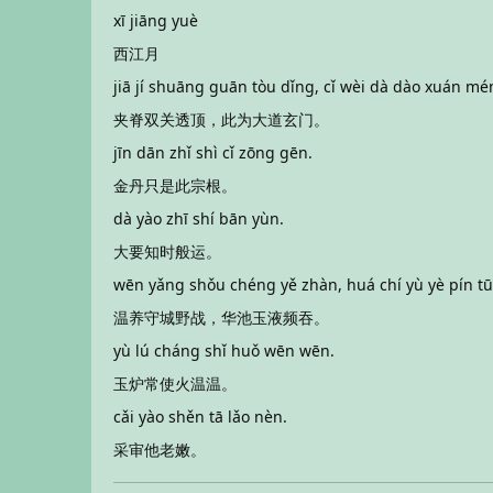
xī jiāng yuè
西江月
jiā jí shuāng guān tòu dǐng, cǐ wèi dà dào xuán mé
夹脊双关透顶，此为大道玄门。
jīn dān zhǐ shì cǐ zōng gēn.
金丹只是此宗根。
dà yào zhī shí bān yùn.
大要知时般运。
wēn yǎng shǒu chéng yě zhàn, huá chí yù yè pín tū
温养守城野战，华池玉液频吞。
yù lú cháng shǐ huǒ wēn wēn.
玉炉常使火温温。
cǎi yào shěn tā lǎo nèn.
采审他老嫩。