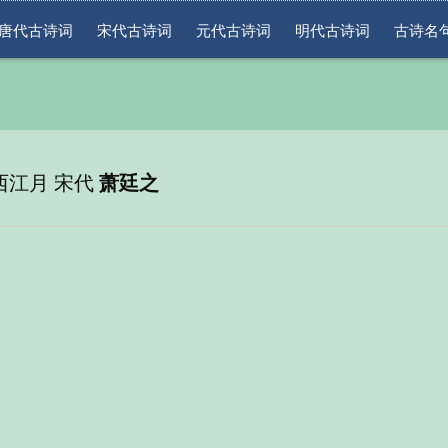
唐代古诗词
宋代古诗词
元代古诗词
明代古诗词
古诗名
西江月 宋代
萧廷之