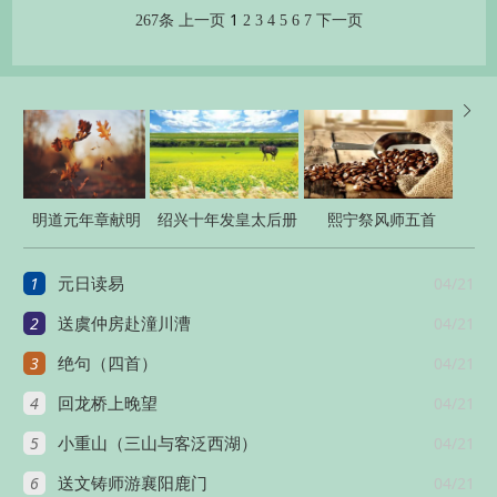
1
267条
上一页
2
3
4
5
6
7
下一页

明道元年章献明
绍兴十年发皇太后册
熙宁祭风师五首
肃皇太后朝会十
宝八首
1
04/21
元日读易
五首
2
04/21
送虞仲房赴潼川漕
3
04/21
绝句（四首）
4
04/21
回龙桥上晚望
5
04/21
小重山（三山与客泛西湖）
6
04/21
送文铸师游襄阳鹿门