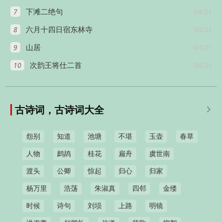
7
04/21
下滩二绝句
8
04/21
六月十四日宿东林寺
9
04/21
山居
10
04/21
次韵王将仕二首
古诗词，古诗词大全

怨别
知道
池塘
不堪
玉壶
春草
人物
鹧鸪
桂花
扁舟
虞世南
渡头
公卿
惊起
归心
归家
杨万里
浩荡
朱淑真
四邻
金缕
时候
诗句
刘埙
上路
明镜