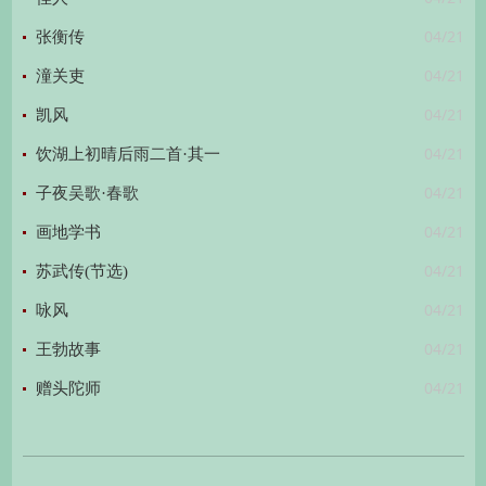
04/21
张衡传
04/21
潼关吏
04/21
凯风
04/21
饮湖上初晴后雨二首·其一
04/21
子夜吴歌·春歌
04/21
画地学书
04/21
苏武传(节选)
04/21
咏风
04/21
王勃故事
04/21
赠头陀师