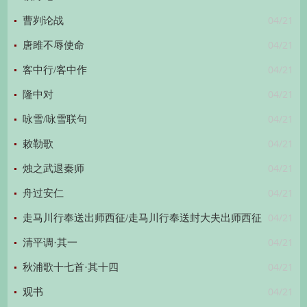
04/21
曹刿论战
04/21
唐雎不辱使命
04/21
客中行/客中作
04/21
隆中对
04/21
咏雪/咏雪联句
04/21
敕勒歌
04/21
烛之武退秦师
04/21
舟过安仁
04/21
走马川行奉送出师西征/走马川行奉送封大夫出师西征
04/21
清平调·其一
04/21
秋浦歌十七首·其十四
04/21
观书