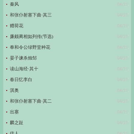
04/21
秦风
04/21
和张仆射塞下曲·其三
04/21
赠荷花
04/21
廉颇蔺相如列传(节选)
04/21
奉和令公绿野堂种花
04/21
晏子谏杀烛邹
04/21
读山海经·其十
04/21
春日忆李白
04/21
淇奥
04/21
和张仆射塞下曲·其二
04/21
出塞
04/21
麟之趾
04/21
佳人