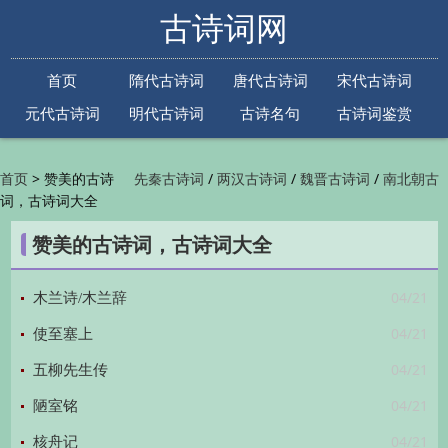
古诗词网
首页
隋代古诗词
唐代古诗词
宋代古诗词
元代古诗词
明代古诗词
古诗名句
古诗词鉴赏
古诗下一句
古诗上一句
>
赞美的古诗
/
/
/
首页
先秦古诗词
两汉古诗词
魏晋古诗词
南北朝古
词，古诗词大全
/
/
/
/
诗词
隋代古诗词
唐代古诗词
五代古诗词
宋
/
/
/
代古诗词
金朝古诗词
元代古诗词
明代古诗词
赞美的古诗词，古诗词大全
/
/
/
/
清代古诗词
近现代古诗词
古诗名句
古诗词
/
/
/
鉴赏
古诗下一句
古诗上一句

04/21
木兰诗/木兰辞
04/21
使至塞上
04/21
五柳先生传
04/21
陋室铭
04/21
核舟记