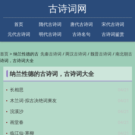
古诗词网
首页
隋代古诗词
唐代古诗词
宋代古诗词
元代古诗词
明代古诗词
古诗名句
古诗词鉴赏
古诗下一句
古诗上一句
>
纳兰性德的古
/
/
/
首页
先秦古诗词
两汉古诗词
魏晋古诗词
南北朝古
诗词，古诗词大全
/
/
/
/
诗词
隋代古诗词
唐代古诗词
五代古诗词
宋
/
/
/
代古诗词
金朝古诗词
元代古诗词
明代古诗词
纳兰性德的古诗词，古诗词大全
/
/
/
/
清代古诗词
近现代古诗词
古诗名句
古诗词
/
/
/
鉴赏
古诗下一句
古诗上一句

04/21
长相思
04/21
木兰词·拟古决绝词柬友
04/21
浣溪沙
04/21
画堂春
04/21
临江仙·寒柳