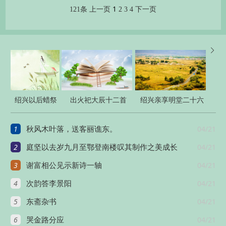
1
121条
上一页
2
3
4
下一页

绍兴以后蜡祭
出火祀大辰十二首
绍兴亲享明堂二十六
四十二首
首
1
04/21
秋风木叶落，送客丽谯东。
2
04/21
庭坚以去岁九月至鄂登南楼叹其制作之美成长
3
04/21
谢富相公见示新诗一轴
4
04/21
次韵答李景阳
5
04/21
东斋杂书
6
04/21
哭金路分应