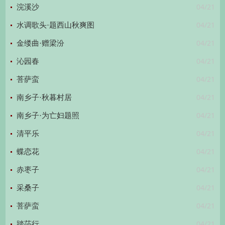
04/21
浣溪沙
04/21
水调歌头·题西山秋爽图
04/21
金缕曲·赠梁汾
04/21
沁园春
04/21
菩萨蛮
04/21
南乡子·秋暮村居
04/21
南乡子·为亡妇题照
04/21
清平乐
04/21
蝶恋花
04/21
赤枣子
04/21
采桑子
04/21
菩萨蛮
04/21
踏莎行