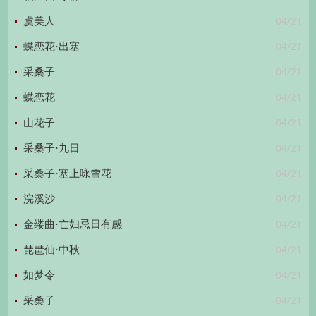
04/21
虞美人
04/21
蝶恋花·出塞
04/21
采桑子
04/21
蝶恋花
04/21
山花子
04/21
采桑子·九日
04/21
采桑子·塞上咏雪花
04/21
浣溪沙
04/21
金缕曲·亡妇忌日有感
04/21
琵琶仙·中秋
04/21
如梦令
04/21
采桑子