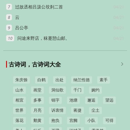
7
04/21
过故丞相吕汲公坟刹二首
8
04/21
云
9
04/21
吕公亭
10
04/21
问途来野店，秣蹇憩山邮。
古诗词，古诗词大全

朱庆馀
白鹤
出处
纳兰性德
素手
山水
画堂
洞仙歌
千门
婉约
相宜
多事
锦字
池塘
邂逅
望远
世界
月亮
诉衷情
蒋捷
尘土
落花
鹅黄
抱负
宫阙
小队
可得