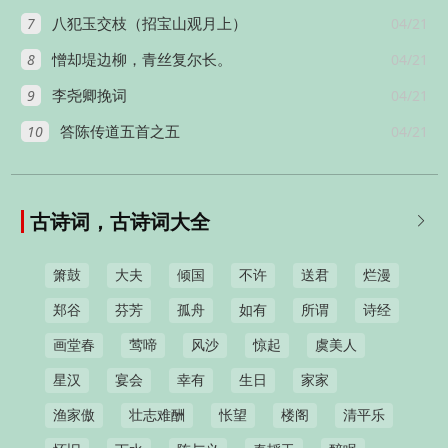
7
04/21
八犯玉交枝（招宝山观月上）
8
04/21
憎却堤边柳，青丝复尔长。
9
04/21
李尧卿挽词
10
04/21
答陈传道五首之五
古诗词，古诗词大全

箫鼓
大夫
倾国
不许
送君
烂漫
郑谷
芬芳
孤舟
如有
所谓
诗经
画堂春
莺啼
风沙
惊起
虞美人
星汉
宴会
幸有
生日
家家
渔家傲
壮志难酬
怅望
楼阁
清平乐