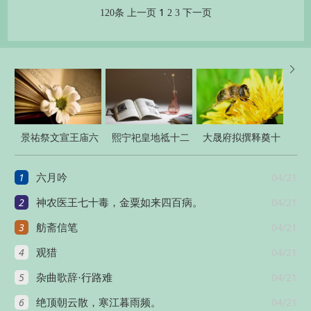
1
120条
上一页
2
3
下一页

景祐祭文宣王庙六
熙宁祀皇地祗十二
大晟府拟撰释奠十
首
首
四首
1
04/21
六月吟
2
04/21
神农医王七十毒，金粟如来四百病。
3
04/21
舫斋信笔
4
04/21
观猎
5
04/21
杂曲歌辞·行路难
6
04/21
绝顶朝云散，寒江暮雨频。