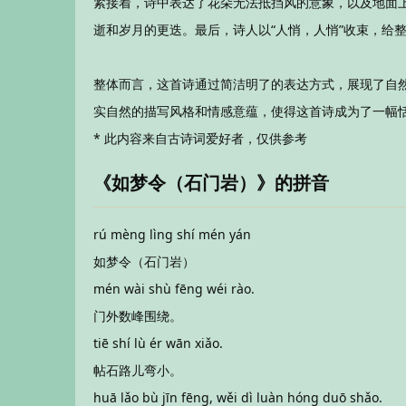
紧接着，诗中表达了花朵无法抵挡风的意象，以及地面上
逝和岁月的更迭。最后，诗人以“人悄，人悄”收束，给
整体而言，这首诗通过简洁明了的表达方式，展现了自
实自然的描写风格和情感意蕴，使得这首诗成为了一幅
* 此内容来自古诗词爱好者，仅供参考
《如梦令（石门岩）》的拼音
rú mèng lìng shí mén yán
如梦令（石门岩）
mén wài shù fēng wéi rào.
门外数峰围绕。
tiē shí lù ér wān xiǎo.
帖石路儿弯小。
huā lǎo bù jīn fēng, wěi dì luàn hóng duō shǎo.