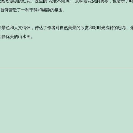
纷纷扬扬的红花。这里的“花老不禁风”，意味着花朵的凋零，也暗示了
整首诗营造了一种宁静和幽静的氛围。
然景色和人文情怀，传达了作者对自然美景的欣赏和对时光流转的思考。
恬静优美的山水画。