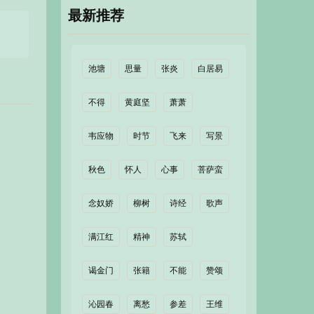
最新推荐
池塘
思量
张炎
白居易
不得
黄庭坚
萧萧
韦应物
时节
飞来
写景
秋色
怀人
心事
菩萨蛮
念奴娇
柳树
诗经
歌声
满江红
精神
苏轼
谒金门
张籍
不能
赞颂
沁园春
离愁
参差
王维