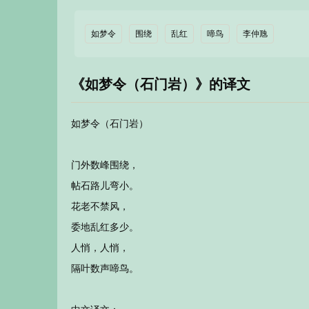
如梦令
围绕
乱红
啼鸟
李仲虺
《如梦令（石门岩）》的译文
如梦令（石门岩）
门外数峰围绕，
帖石路儿弯小。
花老不禁风，
委地乱红多少。
人悄，人悄，
隔叶数声啼鸟。