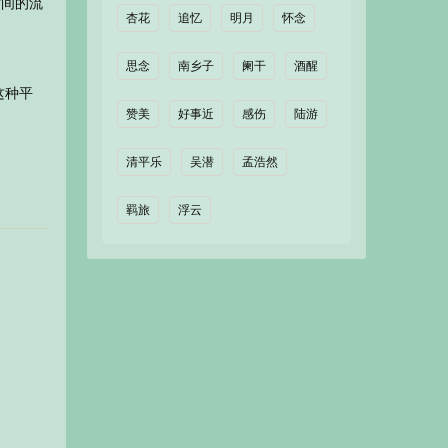
时间的流
杏花
追忆
明月
怀念
思念
南乡子
阑干
酒醒
这种平
赞美
好事近
感伤
陆游
清平乐
吴潜
孟浩然
羁旅
浮云