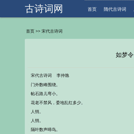
古诗词网
首页
隋代古诗词
>>
首页
宋代古诗词
如梦令
宋代古诗词
李仲虺
门外数峰围绕。
帖石路儿弯小。
花老不禁风，委地乱红多少。
人悄。
人悄。
隔叶数声啼鸟。