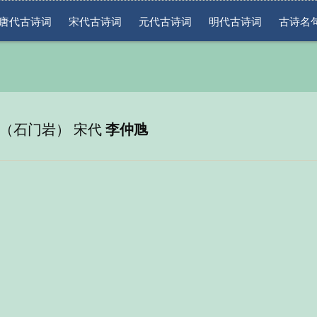
唐代古诗词
宋代古诗词
元代古诗词
明代古诗词
古诗名
（石门岩） 宋代
李仲虺