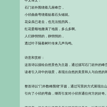
中文译文：
石门岩外围绕着几座峰峦，
小径曲曲弯绕着贴着石头铺就。
花朵虽已老去，也无法抵挡风，
红花委顺地撒满了地面，多么多啊。
人们静悄悄的，静悄悄的，
透过叶子隔着树叶传来几声鸟鸣。
诗意和赏析：
这首诗以描绘自然景色为主题，通过描写石门岩外的峰
读者引入诗中的场景，表现出自然的美景和人与自然的
整首诗以“门外数峰围绕”开篇，通过写景的方式展现出
引向了小径的弯曲，继而引发对小径所通往何方的好奇