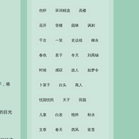
伤怀
宋词精选
高楼
花开
登楼
园林
讽刺
千古
一笑
史达祖
柳永
春色
君子
冬天
刘禹锡
时候
感叹
故人
如梦令
字，将
卜算子
白头
寓人
忧国忧民
天子
田园
的目光
儿童
白发
憔悴
秋水
文章
春天
西风
富贵